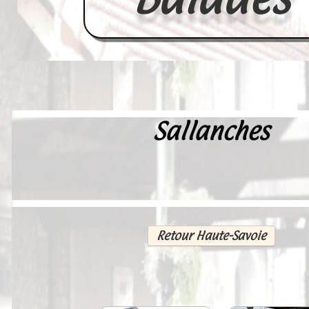
Sallanches
Accueil
France
Europe
Videos--Lavoirs
Retour Haute-Savoie
Un Peu d'Histoire
Outils-des-Lavandières
Cartes Postales-Anciennes et Tabl