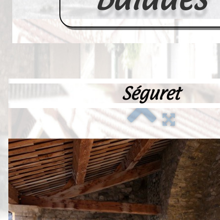
Séguret
Accueil
France
Europe
Videos--Lavoirs
Un Peu d'Histoire
Outils-des-Lavandières
Cartes Postales-Anciennes et Tabl