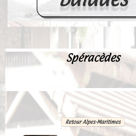
Spéracèdes
Accueil
France
Europe
Videos--Lavoirs
Un Peu d'Histoire
Outils-des-Lavandières
Retour Alpes-Maritimes
Cartes Postales-Anciennes et Tabl