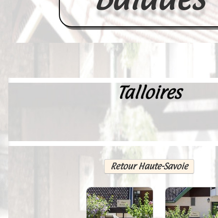
Talloires
Accueil
France
Europe
Videos--Lavoirs
Retour Haute-Savoie
Un Peu d'Histoire
Outils-des-Lavandières
Cartes Postales-Anciennes et Tabl