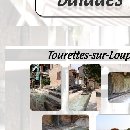
Tourettes-sur-Lou
Accueil
France
Europe
Videos--Lavoirs
Un Peu d'Histoire
Outils-des-Lavandières
Cartes Postales-Anciennes et Tabl