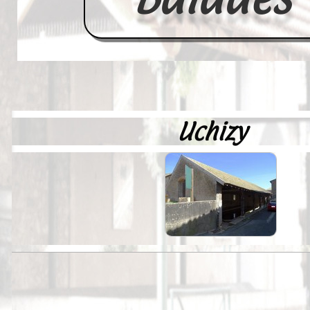
Uchizy
Accueil
France
Europe
Videos--Lavoirs
Un Peu d'Histoire
Outils-des-Lavandières
Cartes Postales-Anciennes et Tabl