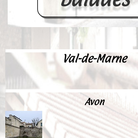
Val-de-Marne
Accueil
France
Europe
Videos--Lavoirs
Avon
Un Peu d'Histoire
Outils-des-Lavandières
Cartes Postales-Anciennes et Tabl