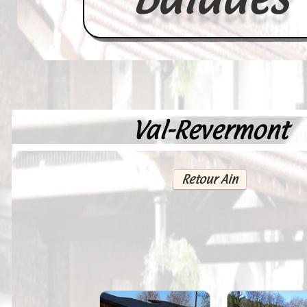
Val-Revermont
Accueil
France
Retour Ain
Europe
Videos--Lavoirs
Un Peu d'Histoire
Outils-des-Lavandières
Cartes Postales-Anciennes et Tabl