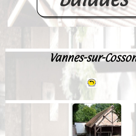
Vannes-sur-Cosso
Accueil
France
Europe
Videos--Lavoirs
Un Peu d'Histoire
Outils-des-Lavandières
Cartes Postales-Anciennes et Tabl