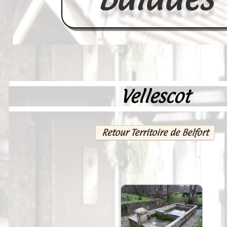
Vellescot
Accueil
France
Retour Territoire de Belfort
Europe
Videos--Lavoirs
Un Peu d'Histoire
Outils-des-Lavandières
Cartes Postales-Anciennes et Tabl