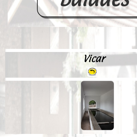
Vicar
Accueil
France
Europe
Videos--Lavoirs
Un Peu d'Histoire
Outils-des-Lavandières
Cartes Postales-Anciennes et Tabl