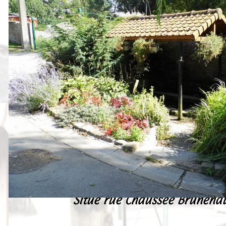
Peintures
Presse
Liens
Situé rue Chaussée Brunehau