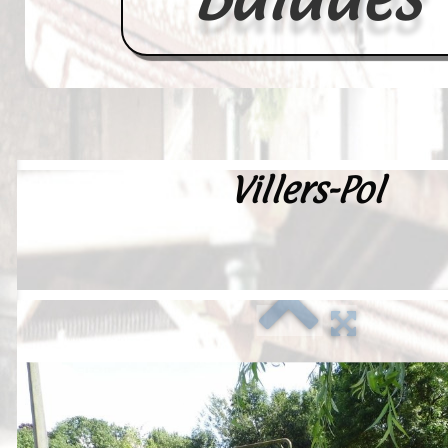
Villers-Pol
Accueil
France
Europe
Videos--Lavoirs
Un Peu d'Histoire
Outils-des-Lavandières
Cartes Postales-Anciennes et Tabl