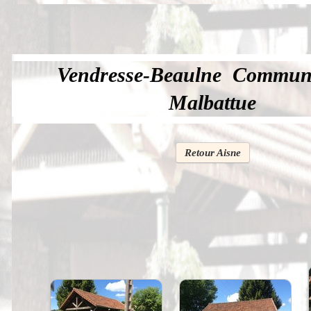
Vendresse-Beaulne Commune
Accueil
Malbattue
France
Europe
Retour Aisne
Videos--Lavoirs
Un Peu d'Histoire
Outils-des-Lavandières
Cartes Postales-Anciennes et Tableaux Pe
Presse
Liens