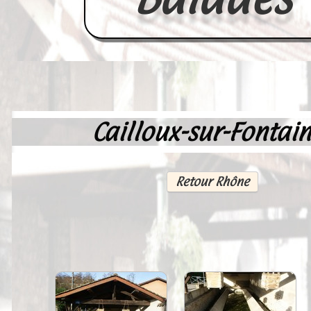
Cailloux-sur-Fontai
Accueil
France
Retour Rhône
Europe
Videos--Lavoirs
Un Peu d'Histoire
Outils-des-Lavandières
Cartes Postales-Anciennes et Tabl