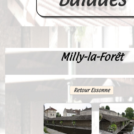
Milly-la-Forêt
Accueil
France
Europe
Retour Essonne
Videos--Lavoirs
Un Peu d'Histoire
Outils-des-Lavandières
Cartes Postales-Anciennes et Tabl