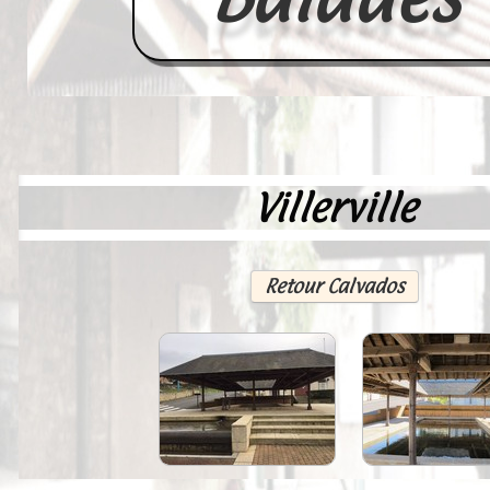
Villerville
Accueil
France
Retour Calvados
Europe
Videos--Lavoirs
Un Peu d'Histoire
Outils-des-Lavandières
Cartes Postales-Anciennes et Tabl