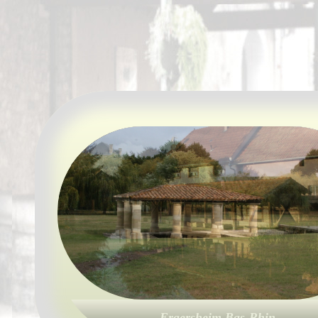
Accueil
France
Europe
Videos--Lavoirs
Un Peu d'Histoire
Outils-des-Lavandières
Cartes Postales-Anciennes et Tableaux Pe
Presse
Liens
Château-Laffite Pauillac Gironde